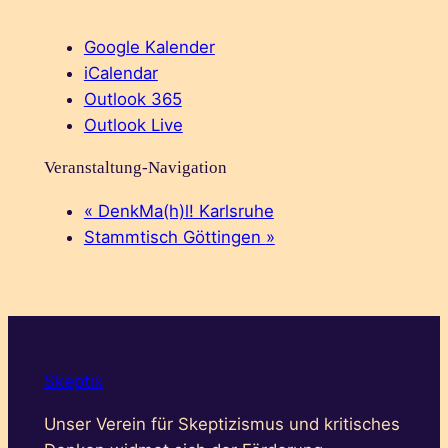
Google Kalender
iCalendar
Outlook 365
Outlook Live
Veranstaltung-Navigation
«
DenkMa(h)l! Karlsruhe
Stammtisch Göttingen
»
Skeptix
Unser Verein für Skeptizismus und kritisches