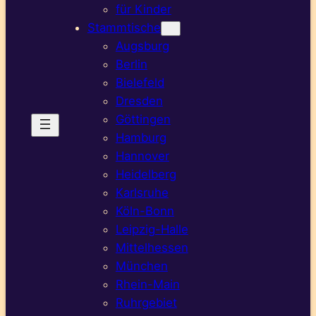
für Kinder
Stammtische
Augsburg
Berlin
Bielefeld
Dresden
Göttingen
Hamburg
Hannover
Heidelberg
Karlsruhe
Köln-Bonn
Leipzig-Halle
Mittelhessen
München
Rhein-Main
Ruhrgebiet