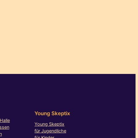
Young Skeptix
Halle
Young Skeptix
essen
für Jugendliche
n
für Kinder