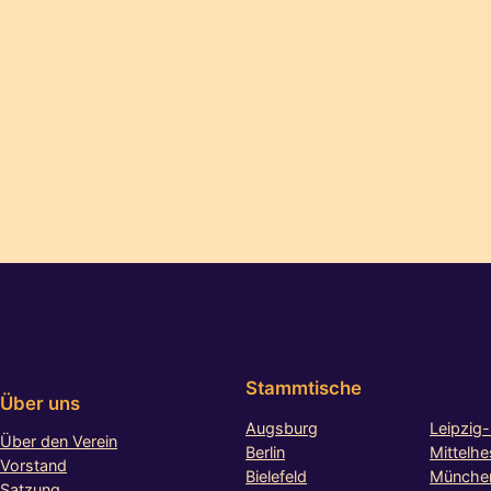
Stammtische
Über uns
Augsburg
Leipzig-
Über den Verein
Berlin
Mittelh
Vorstand
Bielefeld
Münche
Satzung