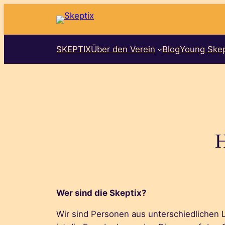
Zum
Inhalt
springen
SKEPTIX
Über den Verein
Blog
Young Skep
H
Wer sind die Skeptix?
Wir sind Personen aus unterschiedlichen L