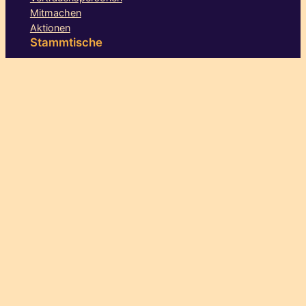
Mitmachen
Aktionen
Stammtische
Augsburg
Berlin
Bielefeld
Dresden
Göttingen
Hamburg
Hannover
Heidelberg
Karlsruhe
Köln-Bonn
Leipzig-Halle
Mittelhessen
München
Rhein-Main
Ruhrgebiet
Siegen