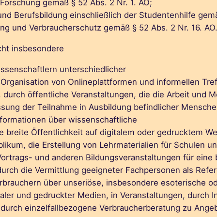
Forschung gemäß § 52 Abs. 2 Nr. 1. AO;
und Berufsbildung einschließlich der Studentenhilfe gemä
ng und Verbraucherschutz gemäß § 52 Abs. 2 Nr. 16. AO
cht insbesondere
issenschaftlern unterschiedlicher
Organisation von Onlineplattformen und informellen Tre
, durch öffentliche Veranstaltungen, die die Arbeit und
ung der Teilnahme in Ausbildung befindlicher Menschen
Informationen über wissenschaftliche
 breite Öffentlichkeit auf digitalem oder gedrucktem We
ikum, die Erstellung von Lehrmaterialien für Schulen u
rtrags- und anderen Bildungsveranstaltungen für eine br
durch die Vermittlung geeigneter Fachpersonen als Refe
Verbrauchern über unseriöse, insbesondere esoterische 
taler und gedruckter Medien, in Veranstaltungen, durch
er durch einzelfallbezogene Verbraucherberatung zu An