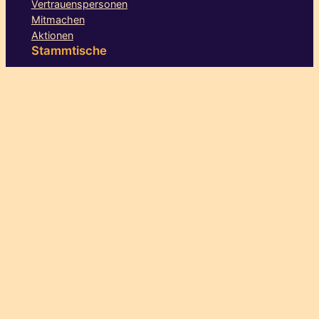
Vertrauenspersonen
Mitmachen
Aktionen
Stammtische
Augsburg
Berlin
Bielefeld
Dresden
Göttingen
Hamburg
Hannover
Heidelberg
Karlsruhe
Köln-Bonn
Leipzig-Halle
Mittelhessen
München
Rhein-Main
Ruhrgebiet