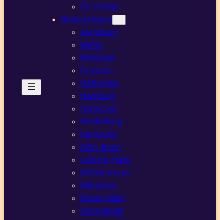
für Kinder
Stammtische
Augsburg
Berlin
Bielefeld
Dresden
Göttingen
Hamburg
Hannover
Heidelberg
Karlsruhe
Köln-Bonn
Leipzig-Halle
Mittelhessen
München
Rhein-Main
Ruhrgebiet