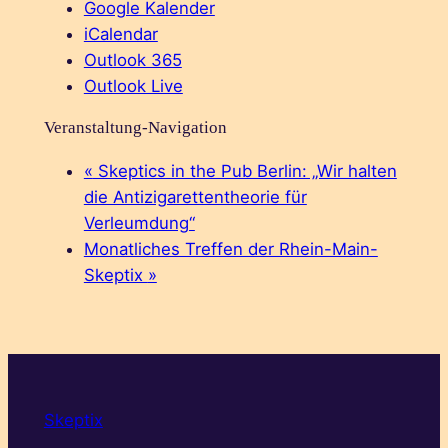
Google Kalender
iCalendar
Outlook 365
Outlook Live
Veranstaltung-Navigation
«
Skeptics in the Pub Berlin: „Wir halten
die Antizigarettentheorie für
Verleumdung“
Monatliches Treffen der Rhein-Main-
Skeptix
»
Skeptix