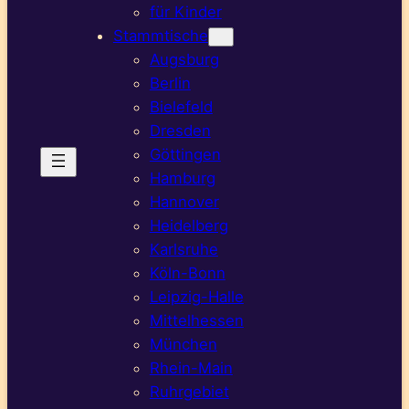
für Kinder
Stammtische
Augsburg
Berlin
Bielefeld
Dresden
Göttingen
Hamburg
Hannover
Heidelberg
Karlsruhe
Köln-Bonn
Leipzig-Halle
Mittelhessen
München
Rhein-Main
Ruhrgebiet