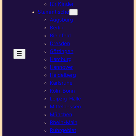
für Kinder
Stammtische
Augsburg
Berlin
Bielefeld
Dresden
Göttingen
Hamburg
Hannover
Heidelberg
Karlsruhe
Köln-Bonn
Leipzig-Halle
Mittelhessen
München
Rhein-Main
Ruhrgebiet