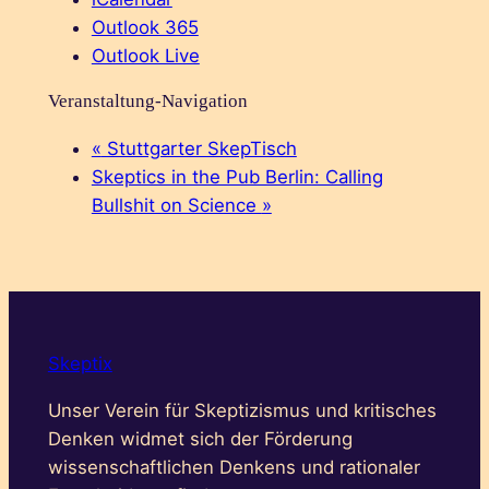
Outlook 365
Outlook Live
Veranstaltung-Navigation
«
Stuttgarter SkepTisch
Skeptics in the Pub Berlin: Calling
Bullshit on Science
»
Skeptix
Unser Verein für Skeptizismus und kritisches
Denken widmet sich der Förderung
wissenschaftlichen Denkens und rationaler