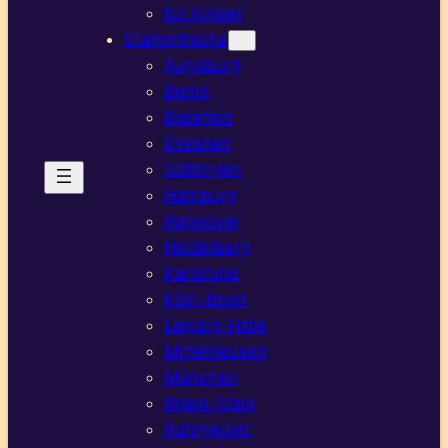
für Kinder
Stammtische
Augsburg
Berlin
Bielefeld
Dresden
Göttingen
Hamburg
Hannover
Heidelberg
Karlsruhe
Köln-Bonn
Leipzig-Halle
Mittelhessen
München
Rhein-Main
Ruhrgebiet