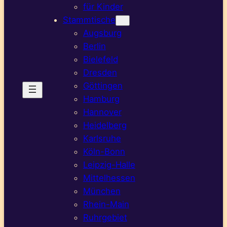
für Kinder
Stammtische
Augsburg
Berlin
Bielefeld
Dresden
Göttingen
Hamburg
Hannover
Heidelberg
Karlsruhe
Köln-Bonn
Leipzig-Halle
Mittelhessen
München
Rhein-Main
Ruhrgebiet