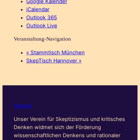
Google Kalender
iCalendar
Outlook 365
Outlook Live
Veranstaltung-Navigation
«
Stammtisch München
SkepTisch Hannover
»
Skeptix
Unser Verein für Skeptizismus und kritisches
Denken widmet sich der Förderung
wissenschaftlichen Denkens und rationaler