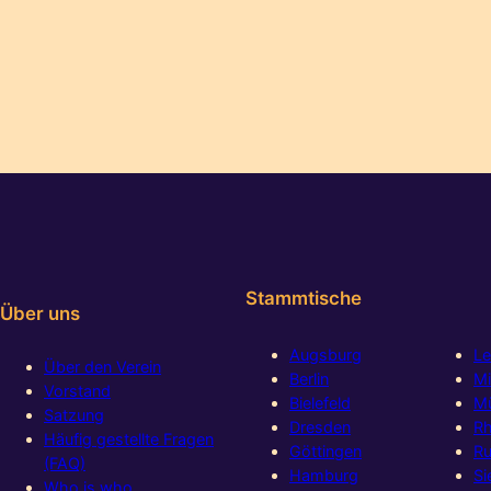
Stammtische
Über uns
Augsburg
Le
Über den Verein
Berlin
Mi
Vorstand
Bielefeld
M
Satzung
Dresden
Rh
Häufig gestellte Fragen
Göttingen
Ru
(FAQ)
Hamburg
Si
Who is who