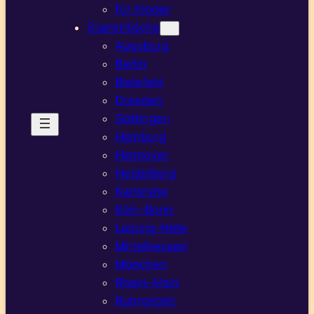
für Kinder
Stammtische
Augsburg
Berlin
Bielefeld
Dresden
Göttingen
Hamburg
Hannover
Heidelberg
Karlsruhe
Köln-Bonn
Leipzig-Halle
Mittelhessen
München
Rhein-Main
Ruhrgebiet