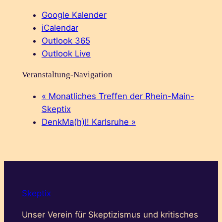
Google Kalender
iCalendar
Outlook 365
Outlook Live
Veranstaltung-Navigation
«
Monatliches Treffen der Rhein-Main-
Skeptix
DenkMa(h)l! Karlsruhe
»
Skeptix
Unser Verein für Skeptizismus und kritisches