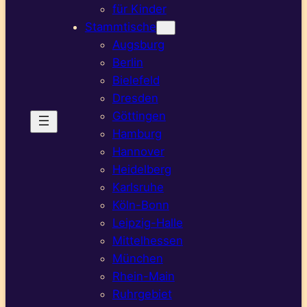
für Kinder
Stammtische
Augsburg
Berlin
Bielefeld
Dresden
Göttingen
Hamburg
Hannover
Heidelberg
Karlsruhe
Köln-Bonn
Leipzig-Halle
Mittelhessen
München
Rhein-Main
Ruhrgebiet