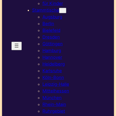
für Kinder
Stammtische
Augsburg
Berlin
Bielefeld
Dresden
Göttingen
Hamburg
Hannover
Heidelberg
Karlsruhe
Köln-Bonn
Leipzig-Halle
Mittelhessen
München
Rhein-Main
Ruhrgebiet