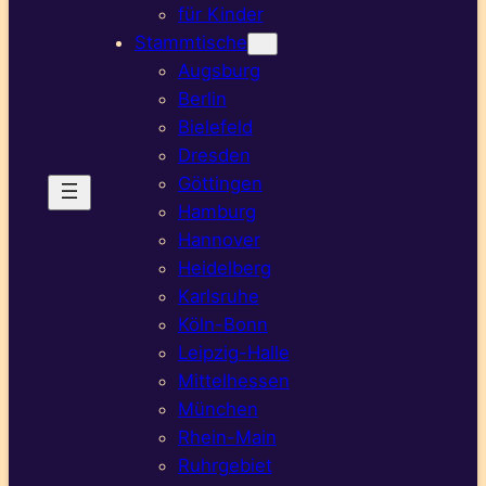
für Kinder
Stammtische
Augsburg
Berlin
Bielefeld
Dresden
Göttingen
Hamburg
Hannover
Heidelberg
Karlsruhe
Köln-Bonn
Leipzig-Halle
Mittelhessen
München
Rhein-Main
Ruhrgebiet