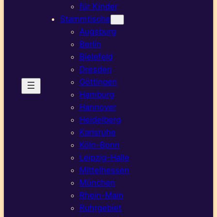
für Kinder
Stammtische
Augsburg
Berlin
Bielefeld
Dresden
Göttingen
Hamburg
Hannover
Heidelberg
Karlsruhe
Köln-Bonn
Leipzig-Halle
Mittelhessen
München
Rhein-Main
Ruhrgebiet