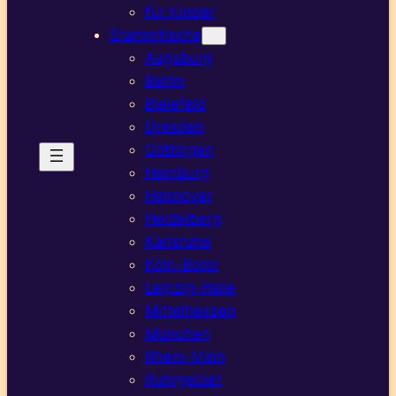
für Kinder
Stammtische
Augsburg
Berlin
Bielefeld
Dresden
Göttingen
Hamburg
Hannover
Heidelberg
Karlsruhe
Köln-Bonn
Leipzig-Halle
Mittelhessen
München
Rhein-Main
Ruhrgebiet