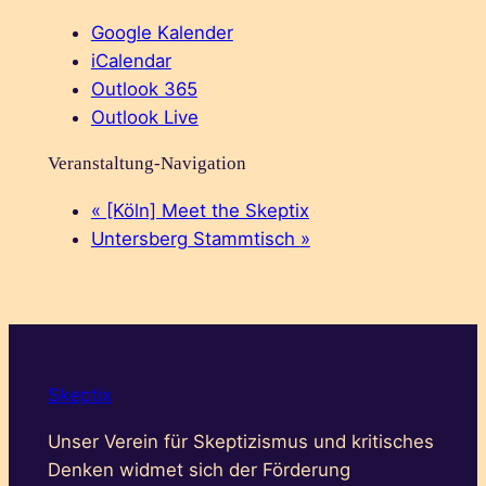
Google Kalender
iCalendar
Outlook 365
Outlook Live
Veranstaltung-Navigation
«
[Köln] Meet the Skeptix
Untersberg Stammtisch
»
Skeptix
Unser Verein für Skeptizismus und kritisches
Denken widmet sich der Förderung