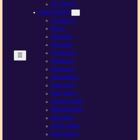
für Kinder
Stammtische
Augsburg
Berlin
Bielefeld
Dresden
Göttingen
Hamburg
Hannover
Heidelberg
Karlsruhe
Köln-Bonn
Leipzig-Halle
Mittelhessen
München
Rhein-Main
Ruhrgebiet