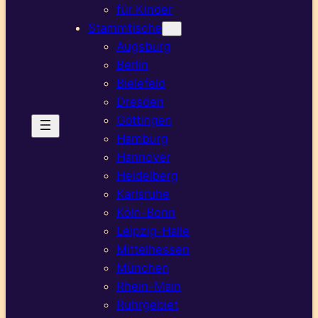
für Kinder
Stammtische
Augsburg
Berlin
Bielefeld
Dresden
Göttingen
Hamburg
Hannover
Heidelberg
Karlsruhe
Köln-Bonn
Leipzig-Halle
Mittelhessen
München
Rhein-Main
Ruhrgebiet