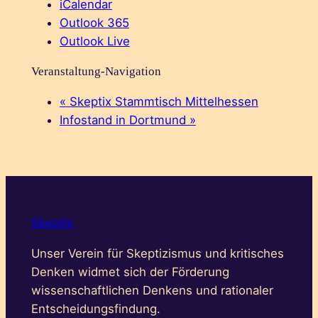
iCalendar
Outlook 365
Outlook Live
Veranstaltung-Navigation
«
Skeptix Stammtisch Mittelhessen
Infostand in Dortmund
»
Skeptix
Unser Verein für Skeptizismus und kritisches
Denken widmet sich der Förderung
wissenschaftlichen Denkens und rationaler
Entscheidungsfindung.