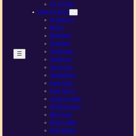
für Kinder
Stammtische
Augsburg
Berlin
Bielefeld
Dresden
Göttingen
Hamburg
Hannover
Heidelberg
Karlsruhe
Köln-Bonn
Leipzig-Halle
Mittelhessen
München
Rhein-Main
Ruhrgebiet