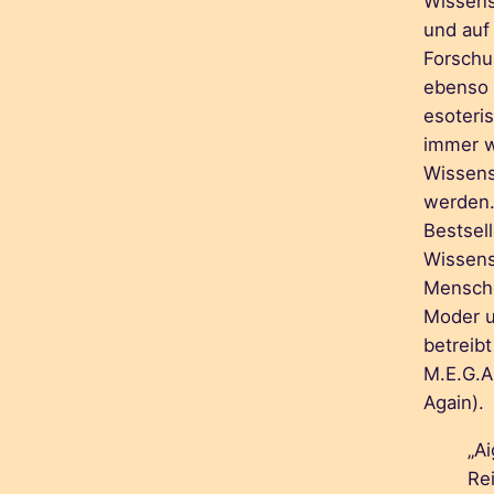
Wissens
und auf
Forschu
ebenso 
esoteri
immer w
Wissens
werden.
Bestsel
Wissens
Mensche
Moder u
betreib
M.E.G.A
Again).
„A
Re