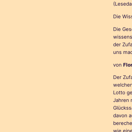
(Leseda
Die Wis
Die Ges
wissensc
der Zuf
uns ma
von
Flo
Der Zufa
welchen
Lotto g
Jahren r
Glückss
davon a
bereche
wie eine