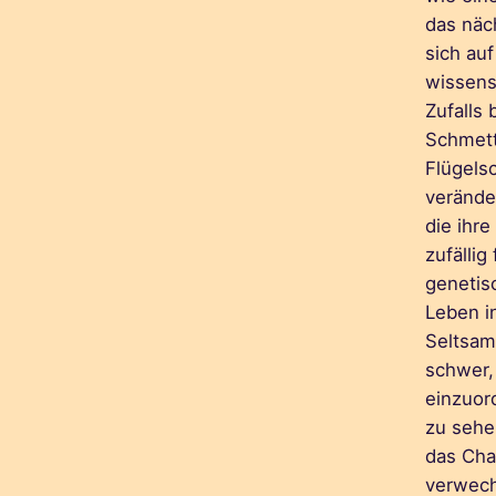
das näc
sich au
wissens
Zufalls 
Schmett
Flügels
verände
die ihr
zufällig
genetis
Leben i
Seltsam
schwer, 
einzuor
zu sehen
das Cha
verwech