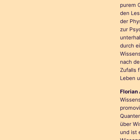
purem G
den Les
der Phys
zur Psy
unterha
durch e
Wissens
nach de
Zufalls 
Leben un
Florian
Wissensc
promovi
Quanten
über Wi
und ist 