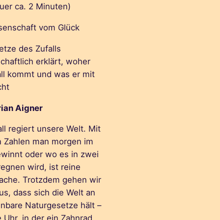
uer ca.
2
Minuten)
senschaft vom Glück
etze des Zufalls
haftlich erklärt, woher
all kommt und was er mit
cht
rian Aigner
ll regiert unsere Welt. Mit
 Zahlen man morgen im
ewinnt oder wo es in zwei
egnen wird, ist reine
ache. Trotzdem gehen wir
us, dass sich die Welt an
nbare Naturgesetze hält –
 Uhr, in der ein Zahnrad