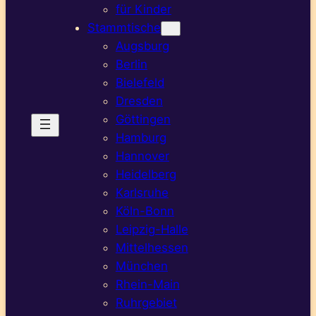
für Kinder
Stammtische
Augsburg
Berlin
Bielefeld
Dresden
Göttingen
Hamburg
Hannover
Heidelberg
Karlsruhe
Köln-Bonn
Leipzig-Halle
Mittelhessen
München
Rhein-Main
Ruhrgebiet