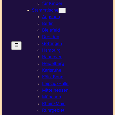
für Kinder
Stammtische
Augsburg
Berlin
Bielefeld
Dresden
Göttingen
Hamburg
Hannover
Heidelberg
Karlsruhe
Köln-Bonn
Leipzig-Halle
Mittelhessen
München
Rhein-Main
Ruhrgebiet