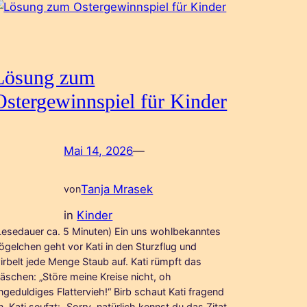
Lösung zum
Ostergewinnspiel für Kinder
Mai 14, 2026
—
Tanja Mrasek
von
in
Kinder
Lesedauer ca. 5 Minuten) Ein uns wohlbekanntes
ögelchen geht vor Kati in den Sturzflug und
irbelt jede Menge Staub auf. Kati rümpft das
äschen: „Störe meine Kreise nicht, oh
ngeduldiges Flattervieh!“ Birb schaut Kati fragend
n. Kati seufzt: „Sorry, natürlich kennst du das Zitat