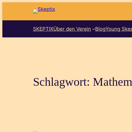
Zum
Inhalt
springen
SKEPTIX
Über den Verein
Blog
Young Skep
Schlagwort:
Mathem