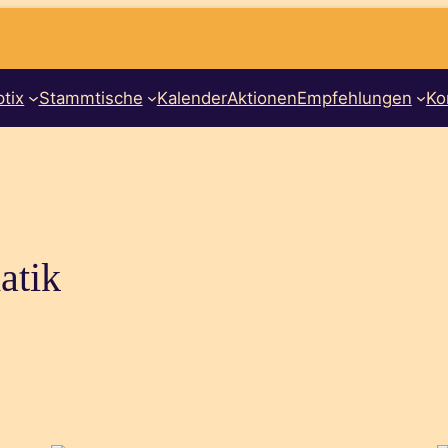
tix
Stammtische
Kalender
Aktionen
Empfehlungen
Ko
atik