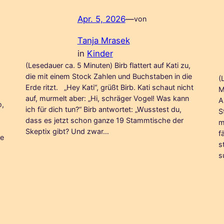
Apr. 5, 2026
—
von
Tanja Mrasek
in
Kinder
(Lesedauer ca. 5 Minuten) Birb flattert auf Kati zu,
die mit einem Stock Zahlen und Buchstaben in die
(
Erde ritzt. „Hey Kati“, grüßt Birb. Kati schaut nicht
M
auf, murmelt aber: „Hi, schräger Vogel! Was kann
A
o,
ich für dich tun?“ Birb antwortet: „Wusstest du,
S
dass es jetzt schon ganze 19 Stammtische der
m
Skeptix gibt? Und zwar…
f
ie
s
s