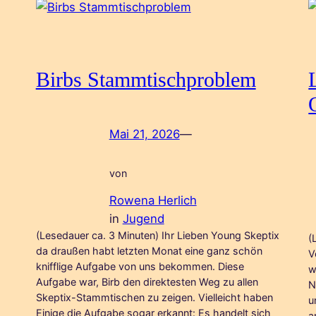
Birbs Stammtischproblem
Mai 21, 2026
—
von
Rowena Herlich
in
Jugend
(Lesedauer ca. 3 Minuten) Ihr Lieben Young Skeptix
(
da draußen habt letzten Monat eine ganz schön
V
knifflige Aufgabe von uns bekommen. Diese
w
Aufgabe war, Birb den direktesten Weg zu allen
N
Skeptix-Stammtischen zu zeigen. Vielleicht haben
u
Einige die Aufgabe sogar erkannt: Es handelt sich
a