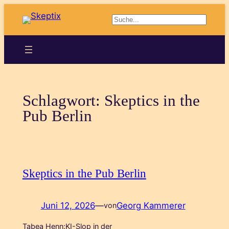
Zum
Suchen
Inhalt
springen
Schlagwort:
Skeptics in the
Pub Berlin
Skeptics in the Pub Berlin
Juni 12, 2026
—
Georg Kammerer
von
Tabea Henn:KI-Slop in der