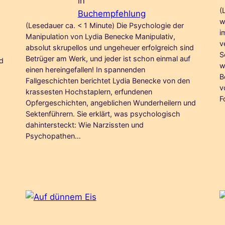
in
(
Buchempfehlung
w
(Lesedauer ca. < 1 Minute) Die Psychologie der
i
Manipulation von Lydia Benecke Manipulativ,
v
absolut skrupellos und ungeheuer erfolgreich sind
S
Betrüger am Werk, und jeder ist schon einmal auf
nd
w
einen hereingefallen! In spannenden
B
Fallgeschichten berichtet Lydia Benecke von den
v
krassesten Hochstaplern, erfundenen
F
Opfergeschichten, angeblichen Wunderheilern und
Sektenführern. Sie erklärt, was psychologisch
dahintersteckt: Wie Narzissten und
Psychopathen…