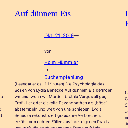
Auf dünnem Eis
Okt. 21, 2019
—
von
Holm Hümmler
in
Buchempfehlung
(Lesedauer ca. 2 Minuten) Die Psychologie des
Bösen von Lydia Benecke Auf dünnem Eis befinden
(
re
wir uns, wenn wir Mörder, brutale Vergewaltiger,
G
Profikiller oder eiskalte Psychopathen als „böse“
S
:
abstempeln und weit von uns schieben. Lydia
d
rt
Benecke rekonstruiert grausame Verbrechen,
v
erzählt von echten Fällen aus ihrer eigenen Praxis
J
und wirft die hoch spannende Frage auf: Wie…