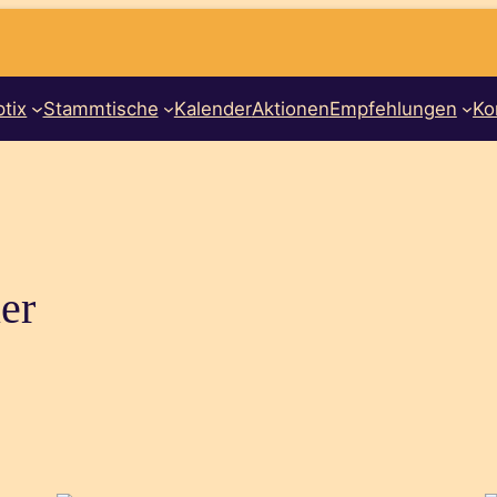
tix
Stammtische
Kalender
Aktionen
Empfehlungen
Ko
er