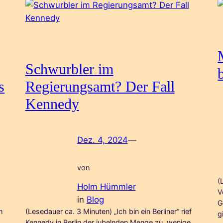
Schwurbler im
s
Regierungsamt? Der Fall
Kennedy
Dez. 4, 2024
—
von
(
Holm Hümmler
V
in
Blog
G
m
(Lesedauer ca. 3 Minuten) „Ich bin ein Berliner“ rief
g
Kennedy in Berlin der jubelnden Menge zu, wenige