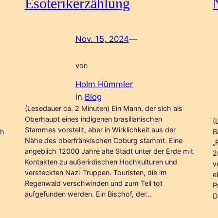
Esoterikerzählung
Nov. 15, 2024
—
von
Holm Hümmler
in
Blog
(Lesedauer ca. 2 Minuten) Ein Mann, der sich als
Oberhaupt eines indigenen brasilianischen
(
Stammes vorstellt, aber in Wirklichkeit aus der
ch
B
Nähe des oberfränkischen Coburg stammt. Eine
„
angeblich 12000 Jahre alte Stadt unter der Erde mit
2
Kontakten zu außerirdischen Hochkulturen und
v
versteckten Nazi-Truppen. Touristen, die im
e
Regenwald verschwinden und zum Teil tot
P
aufgefunden werden. Ein Bischof, der…
D