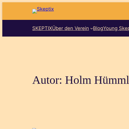
Zum
Inhalt
springen
SKEPTIX
Über den Verein
Blog
Young Skep
Autor:
Holm Hümml