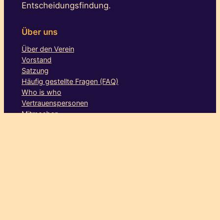
Entscheidungsfindung.
Über uns
Über den Verein
Vorstand
Satzung
Häufig gestellte Fragen (FAQ)
Who is who
Vertrauenspersonen
Mitmachen
Aktionen
Stammtische
Augsburg
Berlin
Bielefeld
Dresden
Göttingen
Hamburg
Hannover