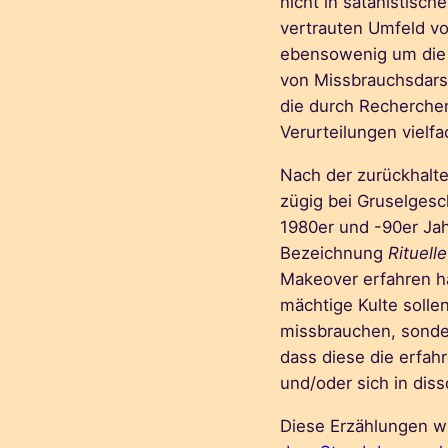
nicht in satanistisch
vertrauten Umfeld vo
ebensowenig um die a
von Missbrauchsdarst
die durch Recherche
Verurteilungen vielfac
Nach der zurückhalte
zügig bei Gruselgesc
1980er und -90er Jah
Bezeichnung
Rituell
Makeover erfahren ha
mächtige Kulte sollen
missbrauchen, sonder
dass diese die erfa
und/oder sich in diss
Diese Erzählungen w