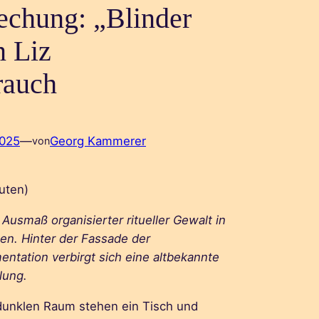
echung: „Blinder
n Liz
rauch
2025
—
Georg Kammerer
von
uten)
Ausmaß organisierter ritueller Gewalt in
en. Hinter der Fassade der
entation verbirgt sich eine altbekannte
lung.
dunklen Raum stehen ein Tisch und