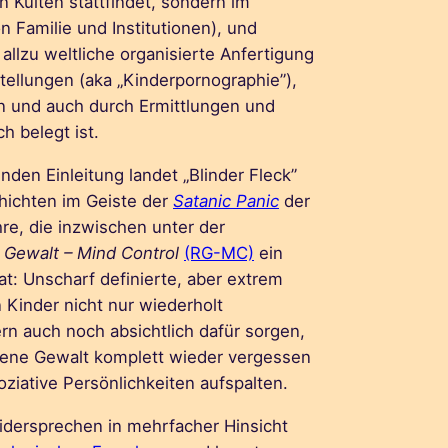
en Kulten stattfindet, sondern im
n Familie und Institutionen), und
llzu weltliche organisierte Anfertigung
ellungen (aka „Kinderpornographie”),
n und auch durch Ermittlungen und
h belegt ist.
nden Einleitung landet „Blinder Fleck”
hichten im Geiste der
Satanic Panic
der
re, die inzwischen unter der
e Gewalt – Mind Control
(RG-MC)
ein
t: Unscharf definierte, aber extrem
 Kinder nicht nur wiederholt
n auch noch absichtlich dafür sorgen,
hrene Gewalt komplett wieder vergessen
oziative Persönlichkeiten aufspalten.
idersprechen in mehrfacher Hinsicht