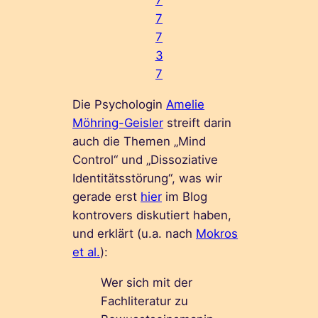
7
7
7
3
7
Die Psychologin
Amelie
Möhring-Geisler
streift darin
auch die Themen „Mind
Control“ und „Dissoziative
Identitätsstörung“, was wir
gerade erst
hier
im Blog
kontrovers diskutiert haben,
und erklärt (u.a. nach
Mokros
et al.
):
Wer sich mit der
Fachliteratur zu