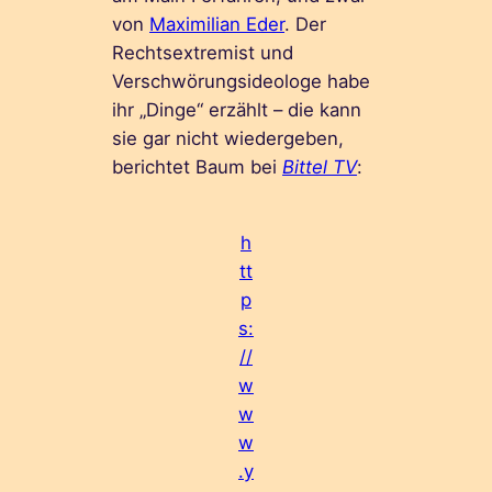
von
Maximilian Eder
. Der
Rechtsextremist und
Verschwörungsideologe habe
ihr „Dinge“ erzählt – die kann
sie gar nicht wiedergeben,
berichtet Baum bei
Bittel TV
:
h
tt
p
s:
//
w
w
w
.y