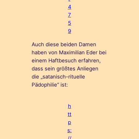
4
7
5
9
Auch diese beiden Damen
haben von Maximilian Eder bei
einem Haftbesuch erfahren,
dass sein größtes Anliegen
die „satanisch-rituelle
Pädophilie“ ist:
h
tt
p
s:
//