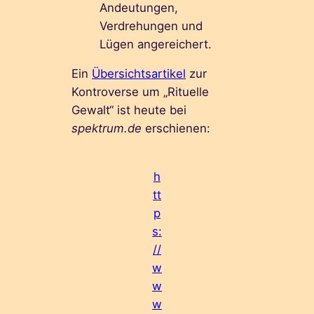
Andeutungen,
Verdrehungen und
Lügen angereichert.
Ein
Übersichtsartikel
zur
Kontroverse um „Rituelle
Gewalt“ ist heute bei
spektrum.de
erschienen:
h
tt
p
s:
//
w
w
w