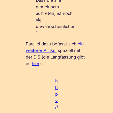
Dass die alle
gemeinsam
auftreten, ist noch
viel
unwahrscheinlicher.
“
Parallel dazu befasst sich
ein
weiterer Artikel
speziell mit
der DIS (die Langfassung gibt
es
hier
):
h
tt
p
s:
//