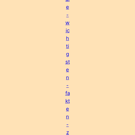
e
-
w
ic
h
ti
g
st
e
n
-
fa
kt
e
n
-
z