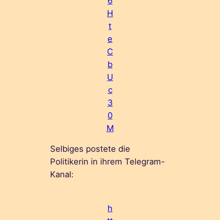
6
H
t
e
C
b
U
c
3
0
M
Selbiges postete die
Politikerin in ihrem Telegram-
Kanal:
h