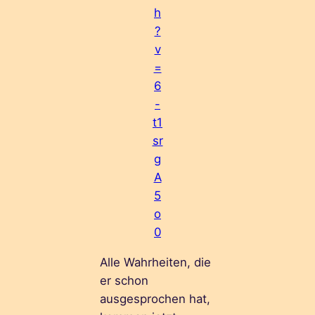
h
?
v
=
6
-
t1
sr
g
A
5
o
0
Alle Wahrheiten, die
er schon
ausgesprochen hat,