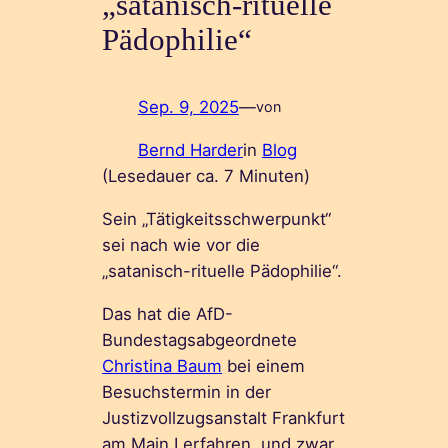
„satanisch-rituelle
Pädophilie“
Sep. 9, 2025
—
von
Bernd Harder
in
Blog
(Lesedauer ca.
7
Minuten)
Sein „Tätigkeitsschwerpunkt“
sei nach wie vor die
„satanisch-rituelle Pädophilie“.
Das hat die AfD-
Bundestagsabgeordnete
Christina Baum
bei einem
Besuchstermin in der
Justizvollzugsanstalt Frankfurt
am Main I erfahren, und zwar