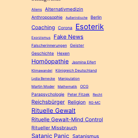
Alternativmedizin
Aliens
Anthroposophie
Berlin
Außerirdische
Esoterik
Coaching
Corona
Fake News
Exorzismus
Geister
Falscherinnerungen
Geschichte
Hexen
Homöopathie
Jasmina Eifert
Königreich Deutschland
Klimawandel
Lydia Benecke
Manipulation
Martin Moder
OCG
Mathematik
Parapsychologie
Peter Fitzek
Recht
Reichsbürger
Religion
RG-MC
Rituelle Gewalt
Rituelle Gewalt-Mind Control
Ritueller Missbrauch
Satanic Panic
Satanismus