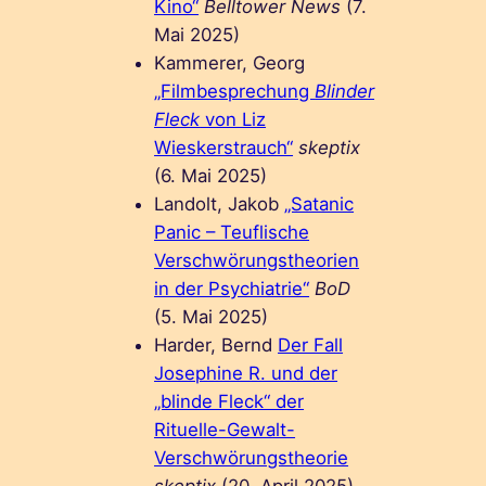
Kino“
Belltower News
(7.
Mai 2025)
Kammerer, Georg
„Filmbesprechung
Blinder
Fleck
von Liz
Wieskerstrauch“
skeptix
(6. Mai 2025)
Landolt, Jakob
„Satanic
Panic – Teuflische
Verschwörungstheorien
in der Psychiatrie“
BoD
(5. Mai 2025)
Harder, Bernd
Der Fall
Josephine R. und der
„blinde Fleck“ der
Rituelle-Gewalt-
Verschwörungstheorie