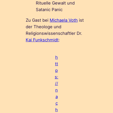
Rituelle Gewalt und
Satanic Panic
Zu Gast bei
Michaela Voth
ist
der Theologe und
Religionswissenschaftler Dr.
Kai Funkschmidt
:
h
tt
p
s:
//
n
a
c
h