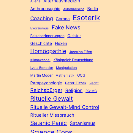
Alternativmedizin
Aliens
Anthroposophie
Berlin
Außerirdische
Esoterik
Coaching
Corona
Fake News
Exorzismus
Geister
Falscherinnerungen
Geschichte
Hexen
Homöopathie
Jasmina Eifert
Königreich Deutschland
Klimawandel
Lydia Benecke
Manipulation
Martin Moder
OCG
Mathematik
Parapsychologie
Peter Fitzek
Recht
Reichsbürger
Religion
RG-MC
Rituelle Gewalt
Rituelle Gewalt-Mind Control
Ritueller Missbrauch
Satanic Panic
Satanismus
Science Cops