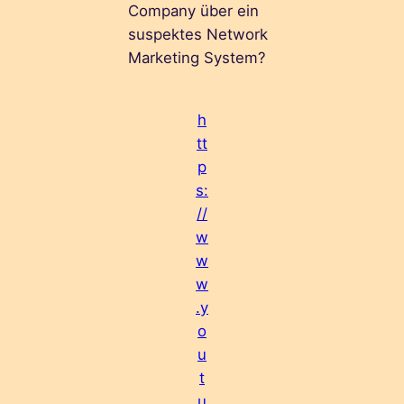
Company über ein
suspektes Network
Marketing System?
h
tt
p
s:
//
w
w
w
.y
o
u
t
u