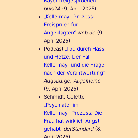
Bayer freigesprochen“
puls24
(9. April 2025)
„Kellermayr-Prozess:
Freispruch für
Angeklagten“
web.de
(9.
April 2025)
Podcast
„Tod durch Hass
und Hetze: Der Fall
Kellermayr und die Frage
nach der Verantwortung“
Augsburger Allgemeine
(9. April 2025)
Schmidt, Colette
„Psychiater im
Kellermayr-Prozess: Die
Frau hat wirklich Angst
gehabt“
derStandard
(8.
April 2025)