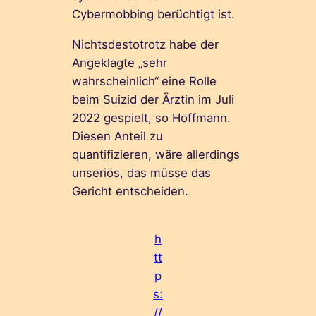
Cybermobbing berüchtigt ist.
Nichtsdestotrotz habe der
Angeklagte „sehr
wahrscheinlich“
eine Rolle
beim Suizid der Ärztin im Juli
2022 gespielt, so Hoffmann.
Diesen Anteil zu
quantifizieren, wäre allerdings
unseriös, das müsse das
Gericht entscheiden.
h
tt
p
s:
//