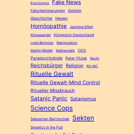
Fake News
Exorzismus
Geister
Falscherinnerungen
Geschichte
Hexen
Homöopathie
Jasmina Eifert
Königreich Deutschland
Klimawandel
Lydia Benecke
Manipulation
Martin Moder
OCG
Mathematik
Parapsychologie
Peter Fitzek
Recht
Reichsbürger
Religion
RG-MC
Rituelle Gewalt
Rituelle Gewalt-Mind Control
Ritueller Missbrauch
Satanic Panic
Satanismus
Science Cops
Sekten
Sebastian Bartoschek
Skeptics in the Pub