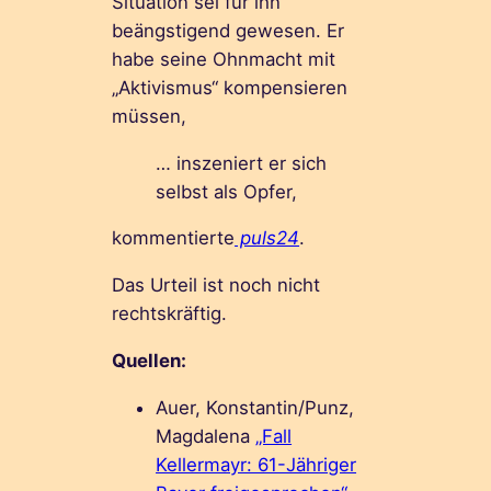
Situation sei für ihn
beängstigend gewesen. Er
habe seine Ohnmacht mit
„Aktivismus“ kompensieren
müssen,
… inszeniert er sich
selbst als Opfer,
kommentierte
puls24
.
Das Urteil ist noch nicht
rechtskräftig.
Quellen:
Auer, Konstantin/Punz,
Magdalena
„Fall
Kellermayr: 61-Jähriger