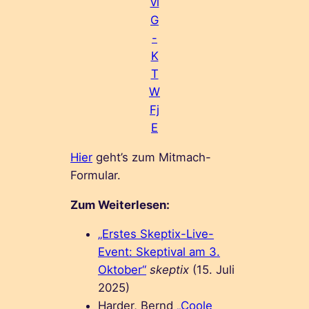
vi
G
-
K
T
W
Fj
E
Hier
geht’s zum Mitmach-
Formular.
Zum Weiterlesen:
„Erstes Skeptix-Live-
Event: Skeptival am 3.
Oktober“
skeptix
(15. Juli
2025)
Harder, Bernd
„Coole