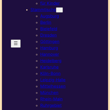
für Kinder
Stammtische
Augsburg
Berlin
Bielefeld
Dresden
Göttingen
Hamburg
Hannover
Heidelberg
Karlsruhe
Köln-Bonn
Leipzig-Halle
Mittelhessen
München
Rhein-Main
Ruhrgebiet