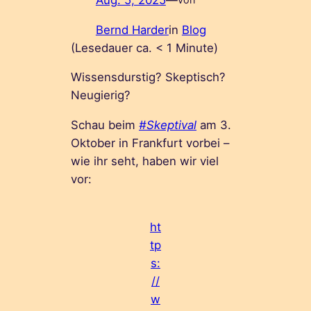
Bernd Harder
in
Blog
(Lesedauer ca.
< 1
Minute)
Wissensdurstig? Skeptisch?
Neugierig?
Schau beim
#Skeptival
am 3.
Oktober in Frankfurt vorbei –
wie ihr seht, haben wir viel
vor:
ht
tp
s:
//
w