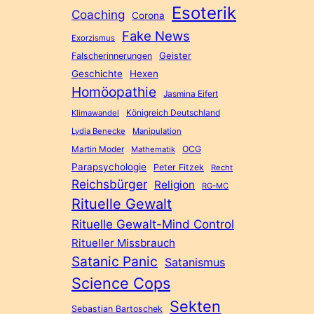
Esoterik
Coaching
Corona
Fake News
Exorzismus
Geister
Falscherinnerungen
Geschichte
Hexen
Homöopathie
Jasmina Eifert
Königreich Deutschland
Klimawandel
Lydia Benecke
Manipulation
Martin Moder
OCG
Mathematik
Parapsychologie
Peter Fitzek
Recht
Reichsbürger
Religion
RG-MC
Rituelle Gewalt
Rituelle Gewalt-Mind Control
Ritueller Missbrauch
Satanic Panic
Satanismus
Science Cops
Sekten
Sebastian Bartoschek