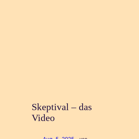
Skeptival – das
Video
Aug. 5, 2025
—
von