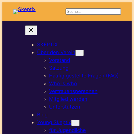
Zum
Suchen
Inhalt
springen
SKEPTIX
Über den Verein
Vorstand
Satzung
Häufig gestellte Fragen (FAQ)
Who is who
Vertrauenspersonen
Mitglied werden
Unterstützen
Blog
Young Skeptix
für Jugendliche