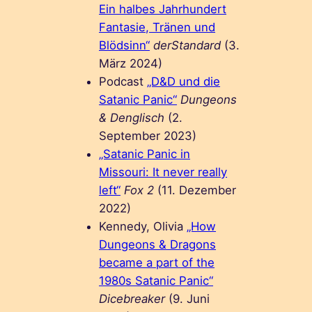
Ein halbes Jahrhundert
Fantasie, Tränen und
Blödsinn“
derStandard
(3.
März 2024)
Podcast
„D&D und die
Satanic Panic“
Dungeons
& Denglisch
(2.
September 2023)
„Satanic Panic in
Missouri: It never really
left“
Fox 2
(11. Dezember
2022)
Kennedy, Olivia
„How
Dungeons & Dragons
became a part of the
1980s Satanic Panic“
Dicebreaker
(9. Juni