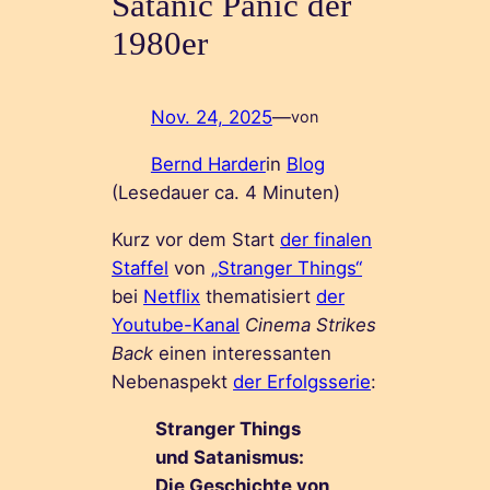
Satanic Panic der
1980er
Nov. 24, 2025
—
von
Bernd Harder
in
Blog
(Lesedauer ca.
4
Minuten)
Kurz vor dem Start
der finalen
Staffel
von
„Stranger Things“
bei
Netflix
thematisiert
der
Youtube-Kanal
Cinema Strikes
Back
einen interessanten
Nebenaspekt
der Erfolgsserie
:
Stranger Things
und Satanismus:
Die Geschichte von