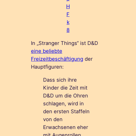
H
F
k
8
In „Stranger Things“ ist D&D
eine beliebte
Freizeitbeschäftigung
der
Hauptfiguren:
Dass sich ihre
Kinder die Zeit mit
D&D um die Ohren
schlagen, wird in
den ersten Staffeln
von den
Erwachsenen eher
mit Augenrollen