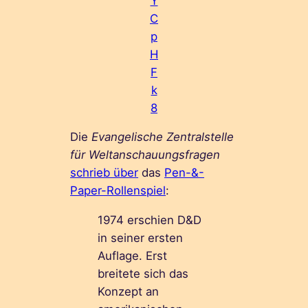
Y
C
p
H
F
k
8
Die
Evangelische Zentralstelle
für Weltanschauungsfragen
schrieb über
das
Pen-&-
Paper-Rollenspiel
:
1974 erschien D&D
in seiner ersten
Auflage. Erst
breitete sich das
Konzept an