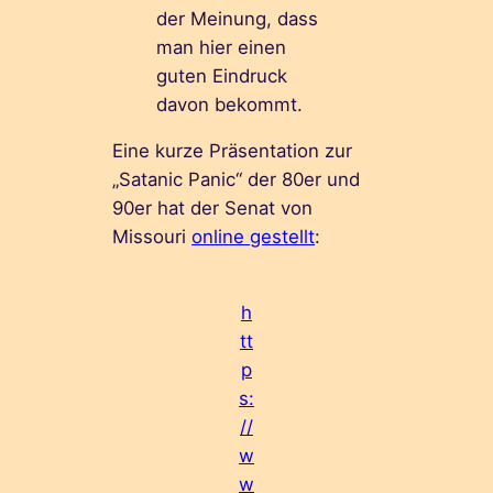
der Meinung, dass
man hier einen
guten Eindruck
davon bekommt.
Eine kurze Präsentation zur
„Satanic Panic“ der 80er und
90er hat der Senat von
Missouri
online gestellt
:
h
tt
p
s:
//
w
w