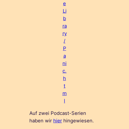
e
Li
b
ra
ry
/
P
a
ni
c.
h
t
m
l
Auf zwei Podcast-Serien
haben wir
hier
hingewiesen.