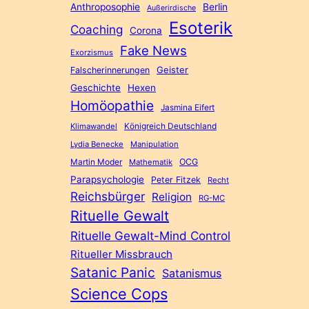
Anthroposophie
Berlin
Außerirdische
Esoterik
Coaching
Corona
Fake News
Exorzismus
Geister
Falscherinnerungen
Geschichte
Hexen
Homöopathie
Jasmina Eifert
Königreich Deutschland
Klimawandel
Lydia Benecke
Manipulation
Martin Moder
OCG
Mathematik
Parapsychologie
Peter Fitzek
Recht
Reichsbürger
Religion
RG-MC
Rituelle Gewalt
Rituelle Gewalt-Mind Control
Ritueller Missbrauch
Satanic Panic
Satanismus
Science Cops