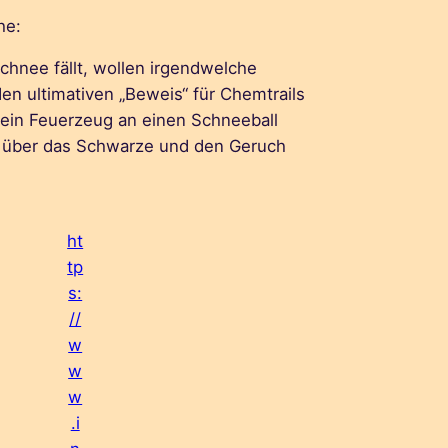
he:
hnee fällt, wollen irgendwelche
den ultimativen „Beweis“ für Chemtrails
 ein Feuerzeug an einen Schneeball
n über das Schwarze und den Geruch
ht
tp
s:
//
w
w
w
.i