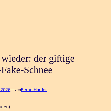
 wieder: der giftige
-Fake-Schnee
, 2026
—
Bernd Harder
von
uten)