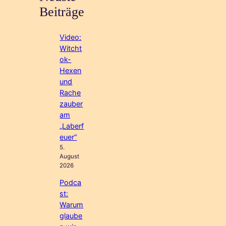
Beiträge
Video:
Witcht
ok-
Hexen
und
Rache
zauber
am
„Laberf
euer“
5.
August
2026
Podca
st:
Warum
glaube