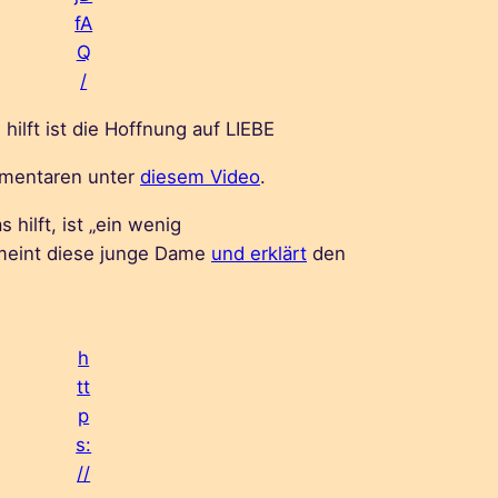
fA
Q
/
hilft ist die Hoffnung auf LIEBE
mmentaren unter
diesem Video
.
 hilft, ist „ein wenig
meint diese junge Dame
und erklärt
den
h
tt
p
s:
//