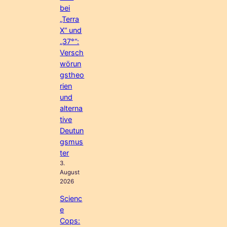
bei
„Terra
X“ und
„37°“:
Versch
wörun
gstheo
rien
und
alterna
tive
Deutun
gsmus
ter
3.
August
2026
Scienc
e
Cops: