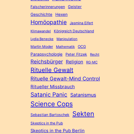
Geister
Falscherinnerungen
Geschichte
Hexen
Homöopathie
Jasmina Eifert
Königreich Deutschland
Klimawandel
Lydia Benecke
Manipulation
Martin Moder
OCG
Mathematik
Parapsychologie
Peter Fitzek
Recht
Reichsbürger
Religion
RG-MC
Rituelle Gewalt
Rituelle Gewalt-Mind Control
Ritueller Missbrauch
Satanic Panic
Satanismus
Science Cops
Sekten
Sebastian Bartoschek
Skeptics in the Pub
Skeptics in the Pub Berlin