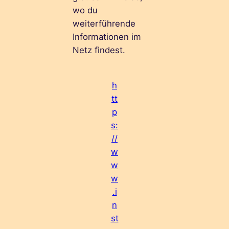
wo du
weiterführende
Informationen im
Netz findest.
h
tt
p
s:
//
w
w
w
.i
n
st