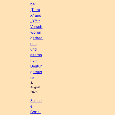
bei
„Terra
X“ und
„37°“:
Versch
wörun
gstheo
rien
und
alterna
tive
Deutun
gsmus
ter
3.
August
2026
Scienc
e
Cops: