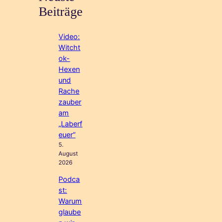
Beiträge
Video:
Witcht
ok-
Hexen
und
Rache
zauber
am
„Laberf
euer“
5.
August
2026
Podca
st:
Warum
glaube