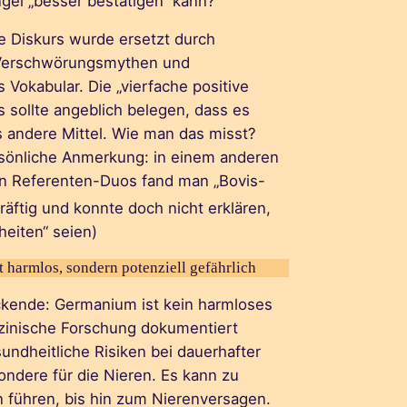
el „besser bestätigen“ kann?
e Diskurs wurde ersetzt durch
 Verschwörungsmythen und
 Vokabular. Die „vierfache positive
 sollte angeblich belegen, dass es
ls andere Mittel. Wie man das misst?
rsönliche Anmerkung: in einem anderen
en Referenten-Duos fand man „Bovis-
äftig und konnte doch nicht erklären,
heiten“ seien)
 harmlos, sondern potenziell gefährlich
ckende: Germanium ist kein harmloses
izinische Forschung dokumentiert
ndheitliche Risiken bei dauerhafter
ndere für die Nieren. Es kann zu
n führen, bis hin zum Nierenversagen.