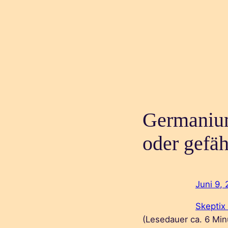
Germaniu
oder gefä
Juni 9,
Skeptix
(Lesedauer ca.
6
Min