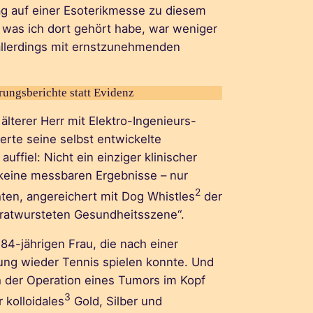
ag auf einer Esoterikmesse zu diesem
was ich dort gehört habe, war weniger
allerdings mit ernstzunehmenden
rungsberichte statt Evidenz
älterer Herr mit Elektro-Ingenieurs-
erte seine selbst entwickelte
ffiel: Nicht ein einziger klinischer
 keine messbaren Ergebnisse – nur
2
ten, angereichert mit Dog Whistles
der
bratwursteten Gesundheitsszene“.
 84-jährigen Frau, die nach einer
g wieder Tennis spielen konnte. Und
h der Operation eines Tumors im Kopf
3
 kolloidales
Gold, Silber und