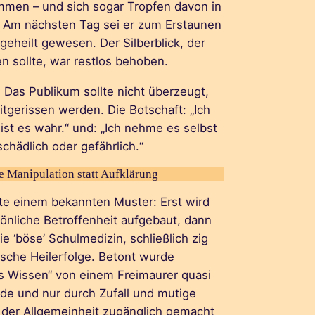
en – und sich sogar Tropfen davon in
. Am nächsten Tag sei er zum Erstaunen
 geheilt gewesen. Der Silberblick, der
 sollte, war restlos behoben.
 Das Publikum sollte nicht überzeugt,
tgerissen werden. Die Botschaft: „Ich
 ist es wahr.“ und: „Ich nehme es selbst
 schädlich oder gefährlich.“
e Manipulation statt Aufklärung
gte einem bekannten Muster: Erst wird
önliche Betroffenheit aufgebaut, dann
die ‘böse’ Schulmedizin, schließlich zig
ische Heilerfolge. Betont wurde
tes Wissen“ von einem Freimaurer quasi
de und nur durch Zufall und mutige
 der Allgemeinheit zugänglich gemacht