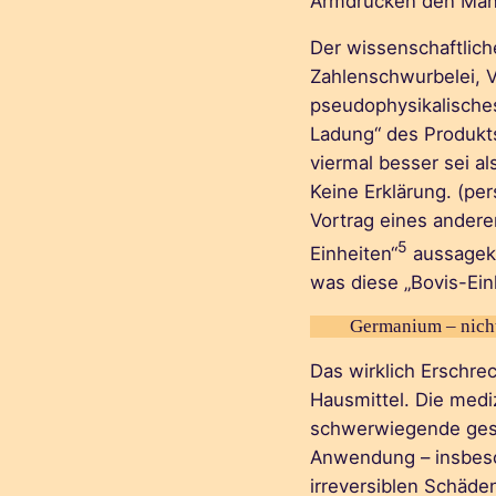
Armdrücken den Mang
Der wissenschaftlich
Zahlenschwurbelei,
pseudophysikalisches
Ladung“ des Produkts
viermal besser sei a
Keine Erklärung. (pe
Vortrag eines ander
5
Einheiten“
aussagekr
was diese „Bovis-Ein
Germanium – nicht
Das wirklich Erschre
Hausmittel. Die med
schwerwiegende gesu
Anwendung – insbeso
irreversiblen Schäde