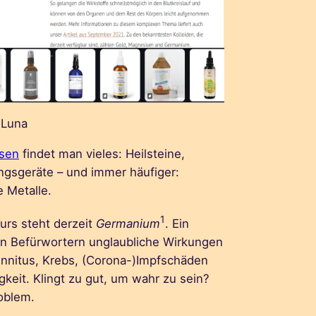
 Luna
sen
findet man vieles: Heilsteine,
ngsgeräte – und immer häufiger:
e Metalle.
1
urs steht derzeit
Germanium
. Ein
nen Befürwortern unglaubliche Wirkungen
innitus, Krebs, (Corona-)Impfschäden
keit. Klingt zu gut, um wahr zu sein?
oblem.