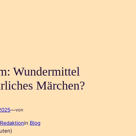
m: Wundermittel
hrliches Märchen?
 2025
—
von
 Redaktion
in
Blog
uten)