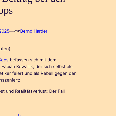
ops
 2025
—
Bernd Harder
von
uten)
Cops
befassen sich mit dem
Fabian Kowallik, der sich selbst als
iker feiert und als Rebell gegen den
nszeniert:
t und Realitätsverlust: Der Fall
h