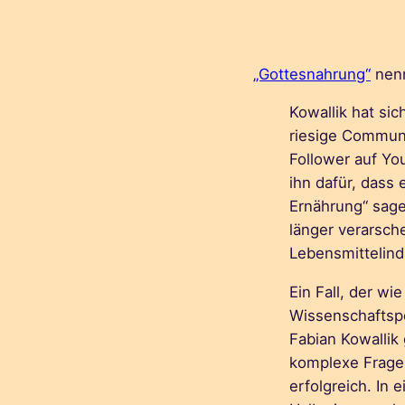
„Gottesnahrung“
nenn
Kowallik hat si
riesige Communi
Follower auf Yo
ihn dafür, dass 
Ernährung“ sage
länger verarsch
Lebensmittelind
Ein Fall, der wi
Wissenschaftsp
Fabian Kowallik
komplexe Frage
erfolgreich. In