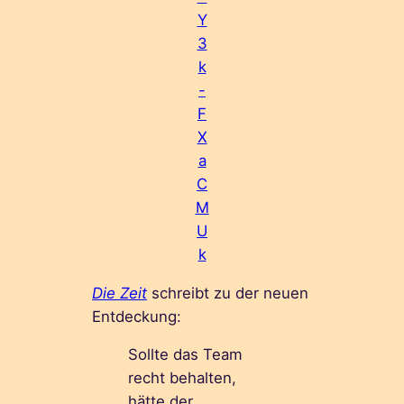
Y
3
k
-
F
X
a
C
M
U
k
Die Zeit
schreibt zu der neuen
Entdeckung:
Sollte das Team
recht behalten,
hätte der