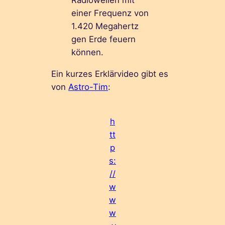
Radiowellen mit
einer Frequenz von
1.420 Megahertz
gen Erde feuern
können.
Ein kurzes Erklärvideo gibt es
von
Astro-Tim
:
h
tt
p
s:
//
w
w
w