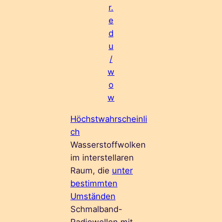
r.
e
d
u
/
w
o
w
Höchstwahrscheinli
ch
Wasserstoffwolken
im interstellaren
Raum, die
unter
bestimmten
Umständen
Schmalband-