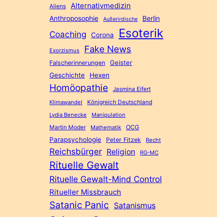
Alternativmedizin
Aliens
Anthroposophie
Berlin
Außerirdische
Esoterik
Coaching
Corona
Fake News
Exorzismus
Geister
Falscherinnerungen
Geschichte
Hexen
Homöopathie
Jasmina Eifert
Königreich Deutschland
Klimawandel
Lydia Benecke
Manipulation
Martin Moder
OCG
Mathematik
Parapsychologie
Peter Fitzek
Recht
Reichsbürger
Religion
RG-MC
Rituelle Gewalt
Rituelle Gewalt-Mind Control
Ritueller Missbrauch
Satanic Panic
Satanismus