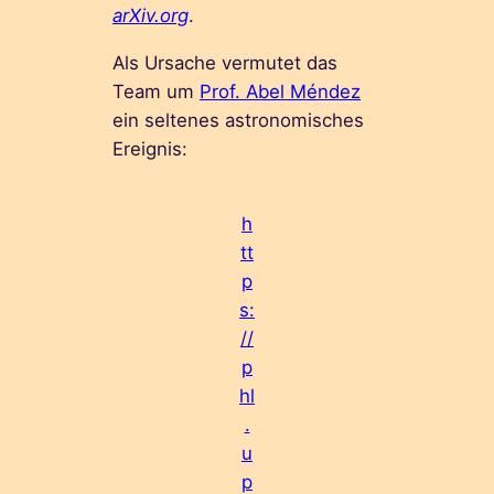
arXiv.org
.
Als Ursache vermutet das
Team um
Prof. Abel Méndez
ein seltenes astronomisches
Ereignis:
h
tt
p
s:
//
p
hl
.
u
p