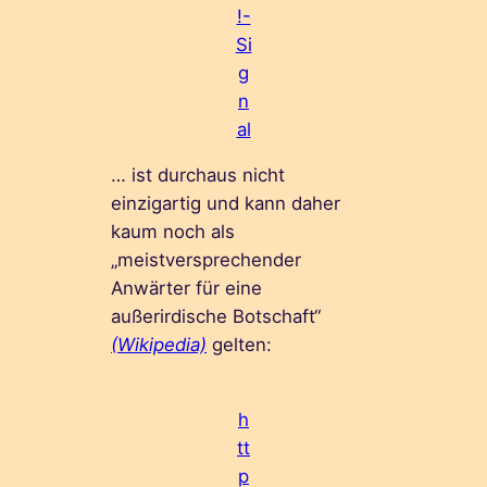
!-
Si
g
n
al
… ist durchaus nicht
einzigartig und kann daher
kaum noch als
„meistversprechender
Anwärter für eine
außerirdische Botschaft“
(Wikipedia)
gelten:
h
tt
p