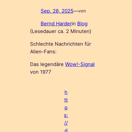
Sep. 28, 2025
—
von
Bernd Harder
in
Blog
(Lesedauer ca.
2
Minuten)
Schlechte Nachrichten für
Alien-Fans:
Das legendäre
Wow!-Signal
von 1977
h
tt
p
s:
//
d