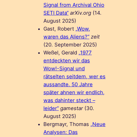
Signal from Archival Ohio
SETI Data“
arXiv.org
(14.
August 2025)
Gast, Robert
„Wow,
waren das Aliens?“
zeit
(20. September 2025)
Weßel, Gerald
„1977
entdeckten wir das
Wow!-Signal und
rätselten seitdem, wer es
aussandte. 50 Jahre
später ahnen wir endlich,
was dahinter steckt –
leider“
gamestar
(30.
August 2025)
Bergmayr, Thomas
„Neue
Analysen: Das