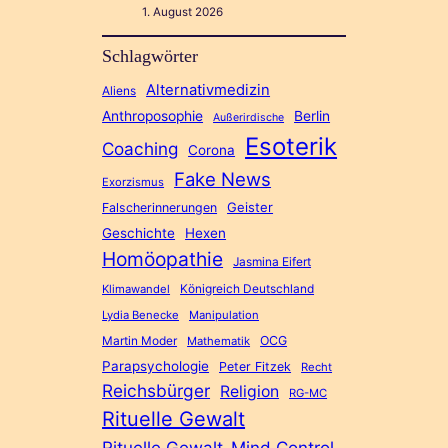
1. August 2026
Schlagwörter
Alternativmedizin
Aliens
Anthroposophie
Berlin
Außerirdische
Esoterik
Coaching
Corona
Fake News
Exorzismus
Geister
Falscherinnerungen
Geschichte
Hexen
Homöopathie
Jasmina Eifert
Königreich Deutschland
Klimawandel
Lydia Benecke
Manipulation
Martin Moder
OCG
Mathematik
Parapsychologie
Peter Fitzek
Recht
Reichsbürger
Religion
RG-MC
Rituelle Gewalt
Rituelle Gewalt-Mind Control