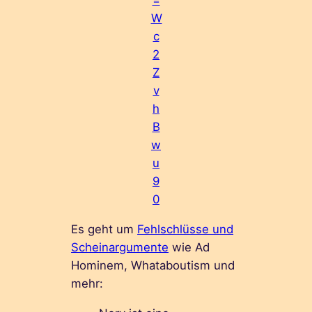
=
W
c
2
Z
v
h
B
w
u
9
0
Es geht um
Fehlschlüsse und
Scheinargumente
wie Ad
Hominem, Whataboutism und
mehr: