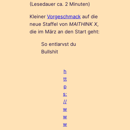
(Lesedauer ca.
2
Minuten)
Kleiner
Vorgeschmack
auf die
neue Staffel von
MAITHINK X
,
die im März an den Start geht:
So entlarvst du
Bullshit
h
tt
p
s:
//
w
w
w