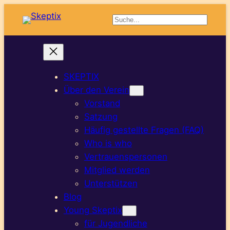
Zum
Suchen
Inhalt
springen
SKEPTIX
Über den Verein
Vorstand
Satzung
Häufig gestellte Fragen (FAQ)
Who is who
Vertrauenspersonen
Mitglied werden
Unterstützen
Blog
Young Skeptix
für Jugendliche