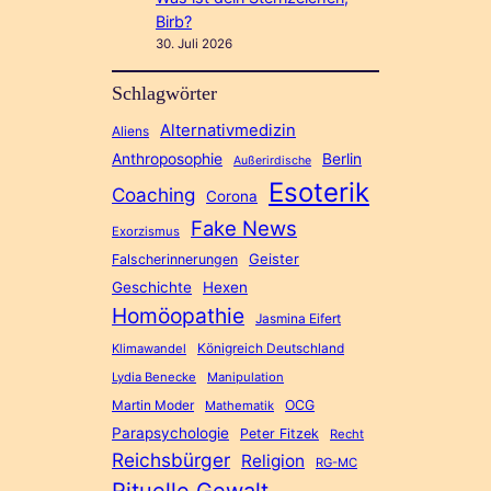
Birb?
30. Juli 2026
Schlagwörter
Alternativmedizin
Aliens
Anthroposophie
Berlin
Außerirdische
Esoterik
Coaching
Corona
Fake News
Exorzismus
Geister
Falscherinnerungen
Geschichte
Hexen
Homöopathie
Jasmina Eifert
Königreich Deutschland
Klimawandel
Lydia Benecke
Manipulation
Martin Moder
OCG
Mathematik
Parapsychologie
Peter Fitzek
Recht
Reichsbürger
Religion
RG-MC
Rituelle Gewalt