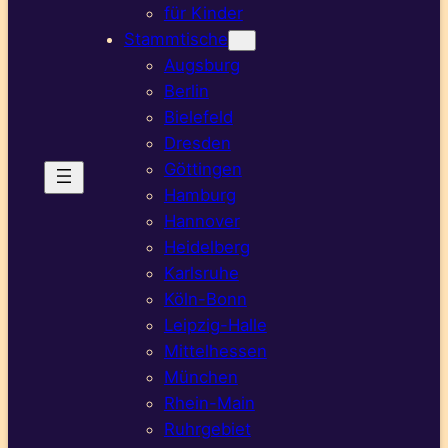
für Kinder
Stammtische
Augsburg
Berlin
Bielefeld
Dresden
Göttingen
Hamburg
Hannover
Heidelberg
Karlsruhe
Köln-Bonn
Leipzig-Halle
Mittelhessen
München
Rhein-Main
Ruhrgebiet