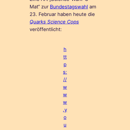
Mat“ zur
Bundestagswahl
am
23. Februar haben heute die
Quarks Science Cops
veröffentlicht:
h
tt
p
s:
//
w
w
w
.y
o
u