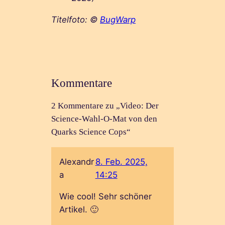
Titelfoto: ©
BugWarp
Kommentare
2 Kommentare zu „Video: Der
Science-Wahl-O-Mat von den
Quarks Science Cops“
Alexandr
8. Feb. 2025,
a
14:25
Wie cool! Sehr schöner
Artikel. 🙂