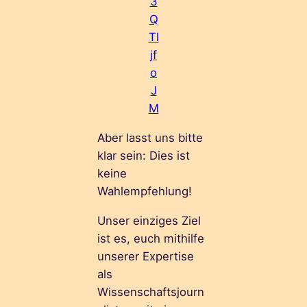
3
Q
Tl
jf
o
J
M
Aber lasst uns bitte
klar sein: Dies ist
keine
Wahlempfehlung!
Unser einziges Ziel
ist es, euch mithilfe
unserer Expertise
als
Wissenschaftsjourn