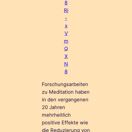
8
Ri
-
x
V
m
Q
X
N
8
Forschungsarbeiten
zu Meditation haben
in den vergangenen
20 Jahren
mehrheitlich
positive Effekte wie
die Reduzierung von