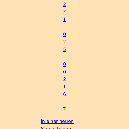
2
7
1
-
0
2
5
-
0
0
2
1
6
-
7
In einer neuen
Studie
haben