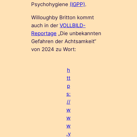
Psychohygiene
(IGPP)
.
Willoughby Britton kommt
auch in der
VOLLBILD-
Reportage
„Die unbekannten
Gefahren der Achtsamkeit“
von 2024 zu Wort:
h
tt
p
s:
//
w
w
w
.y