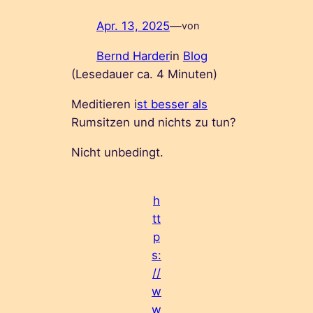
Apr. 13, 2025
—
von
Bernd Harder
in
Blog
(Lesedauer ca.
4
Minuten)
Meditieren i
st besser als
Rumsitzen und nichts zu tun?
Nicht unbedingt.
h
tt
p
s:
//
w
w