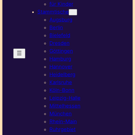
für Kinder
Stammtische
Augsburg
Berlin
Bielefeld
Dresden
Göttingen
Hamburg
Hannover
Heidelberg
Karlsruhe
Köln-Bonn
Leipzig-Halle
Mittelhessen
München
Rhein-Main
Ruhrgebiet