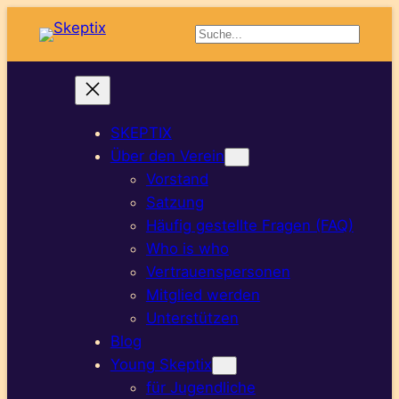
Zum
Suchen
Inhalt
springen
SKEPTIX
Über den Verein
Vorstand
Satzung
Häufig gestellte Fragen (FAQ)
Who is who
Vertrauenspersonen
Mitglied werden
Unterstützen
Blog
Young Skeptix
für Jugendliche