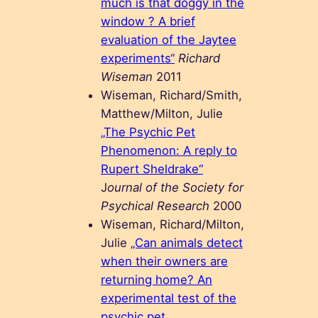
much is that doggy in the
window ? A brief
evaluation of the Jaytee
experiments“
Richard
Wiseman
2011
Wiseman, Richard/Smith,
Matthew/Milton, Julie
„The Psychic Pet
Phenomenon: A reply to
Rupert Sheldrake“
J
ournal of the Society for
Psychical Research
2000
Wiseman, Richard/Milton,
Julie
„Can animals detect
when their owners are
returning home? An
experimental test of the
psychic pet