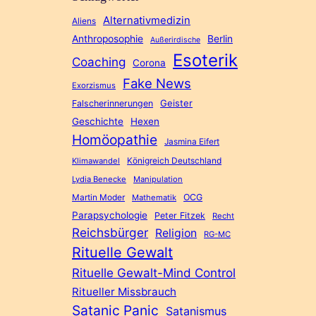
Alternativmedizin
Aliens
Anthroposophie
Berlin
Außerirdische
Esoterik
Coaching
Corona
Fake News
Exorzismus
Geister
Falscherinnerungen
Geschichte
Hexen
Homöopathie
Jasmina Eifert
Königreich Deutschland
Klimawandel
Lydia Benecke
Manipulation
Martin Moder
OCG
Mathematik
Parapsychologie
Peter Fitzek
Recht
Reichsbürger
Religion
RG-MC
Rituelle Gewalt
Rituelle Gewalt-Mind Control
Ritueller Missbrauch
Satanic Panic
Satanismus