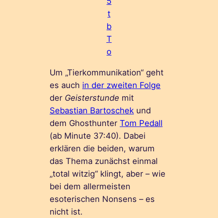
5
t
b
T
o
Um „Tierkommunikation“ geht
es auch
in der zweiten Folge
der
Geisterstunde
mit
Sebastian Bartoschek
und
dem Ghosthunter
Tom Pedall
(ab Minute 37:40). Dabei
erklären die beiden, warum
das Thema zunächst einmal
„total witzig“ klingt, aber – wie
bei dem allermeisten
esoterischen Nonsens – es
nicht ist.