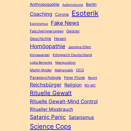
Anthroposophie
Berlin
Außerirdische
Esoterik
Coaching
Corona
Fake News
Exorzismus
Geister
Falscherinnerungen
Geschichte
Hexen
Homöopathie
Jasmina Eifert
Königreich Deutschland
Klimawandel
Lydia Benecke
Manipulation
Martin Moder
OCG
Mathematik
Parapsychologie
Peter Fitzek
Recht
Reichsbürger
Religion
RG-MC
Rituelle Gewalt
Rituelle Gewalt-Mind Control
Ritueller Missbrauch
Satanic Panic
Satanismus
Science Cops