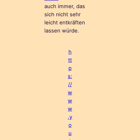
auch immer, das
sich nicht sehr
leicht entkräften
lassen würde.
h
tt
p
s:
//
w
w
w
.y
o
u