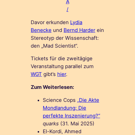
A
/
Davor erkunden
Lydia
Benecke
und
Bernd Harder
ein
Stereotyp der Wissenschaft:
den „Mad Scientist“.
Tickets für die zweitägige
Veranstaltung parallel zum
WGT
gibt’s
hier
.
Zum Weiterlesen:
Science Cops
„Die Akte
Mondlandung: Die
perfekte Inszenierung?“
quarks
(31. Mai 2025)
El-Kordi, Ahmed