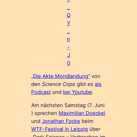
_
Q
Y
_
n
-
J
0
„Die Akte Mondlandung“
von
den
Science Cops
gibt es
als
Podcast
und
bei Youtube
.
Am nächsten Samstag (7. Juni
) sprechen
Maximilian Doeckel
und
Jonathan Focke
beim
WTF-Festival in Leipzig
über
„Dark Science – Verbrechen im