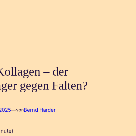
Kollagen – der
er gegen Falten?
 2025
—
Bernd Harder
von
inute)