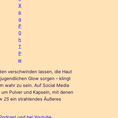
X
p
g
P
0
h
T
P
w
alten verschwinden lassen, die Haut
 jugendlichen Glow sorgen – klingt
um wahr zu sein. Auf Social Media
 um Pulver und Kapseln, mit denen
w 25
ein strahlendes Äußeres
 Podcast
und
bei Youtube
.