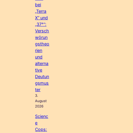
bei
„Terra
X“ und
„37°“:
Versch
wörun
gstheo
rien
und
alterna
tive
Deutun
gsmus
ter
3.
August
2026
Scienc
e
Cops: