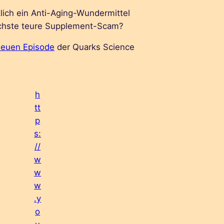
klich ein Anti-Aging-Wundermittel
ächste teure Supplement-Scam?
neuen Episode
der Quarks Science
h
tt
p
s:
//
w
w
w
.y
o