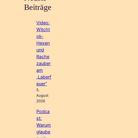
Beiträge
Video:
Witcht
ok-
Hexen
und
Rache
zauber
am
„Laberf
euer“
5.
August
2026
Podca
st:
Warum
glaube