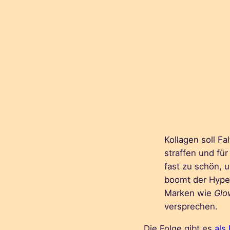
Kollagen soll F
straffen und für
fast zu schön, 
boomt der Hype
Marken wie
Glo
versprechen.
Die Folge gibt es
als