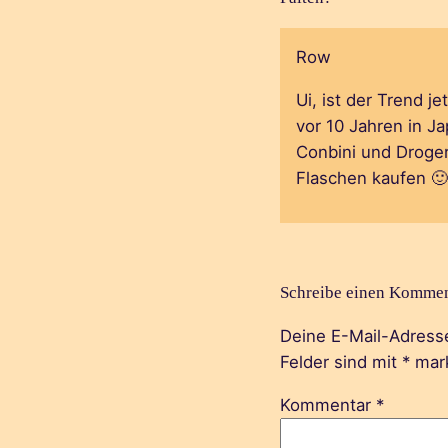
Row
Ui, ist der Trend 
vor 10 Jahren in J
Conbini und Droger
Flaschen kaufen 🙂
Schreibe einen Kommen
Deine E-Mail-Adresse 
Felder sind mit
*
mark
Kommentar
*