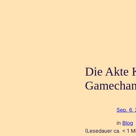
Die Akte 
Gamechang
Sep. 6,
in
Blog
(Lesedauer ca.
< 1
M