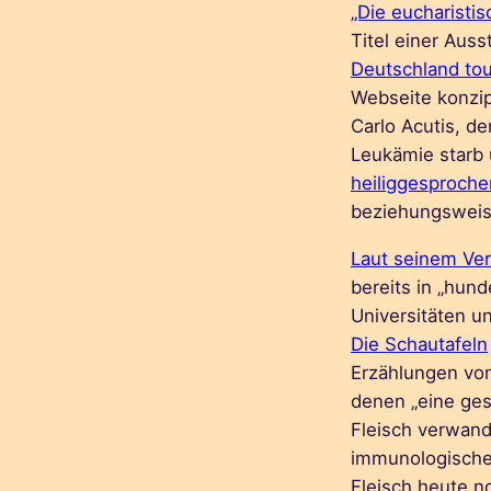
„Die eucharisti
Titel einer Auss
Deutschland tou
Webseite konzip
Carlo Acutis, de
Leukämie starb
heiliggesproch
beziehungsweise
Laut seinem Ver
bereits in „hund
Universitäten u
Die Schautafeln
Erzählungen von
denen „eine ges
Fleisch verwand
immunologische
Fleisch heute no