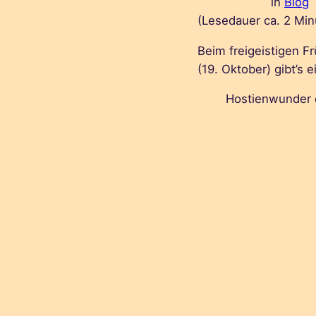
in
Blog
(Lesedauer ca.
2
Min
Beim freigeistigen F
(19. Oktober) gibt’s
Hostienwunder 