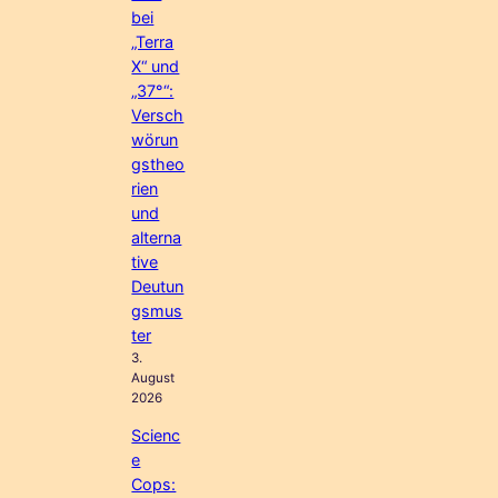
bei
„Terra
X“ und
„37°“:
Versch
wörun
gstheo
rien
und
alterna
tive
Deutun
gsmus
ter
3.
August
2026
Scienc
e
Cops: