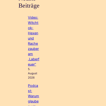
Beiträge
Video:
Witcht
ok-
Hexen
und
Rache
zauber
am
„Laberf
euer“
5.
August
2026
Podca
st:
Warum
glaube