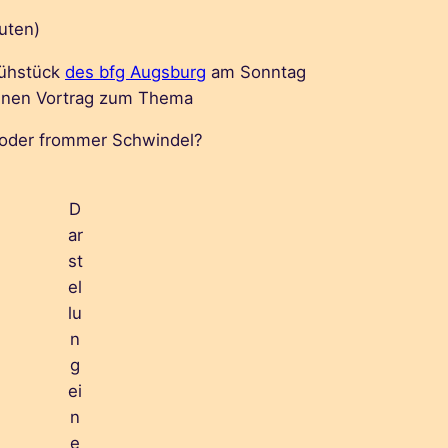
uten)
rühstück
des bfg Augsburg
am Sonntag
 einen Vortrag zum Thema
oder frommer Schwindel?
D
ar
st
el
lu
n
g
ei
n
e