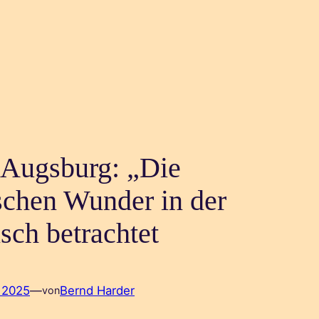
n Augsburg: „Die
schen Wunder in der
isch betrachtet
, 2025
—
Bernd Harder
von