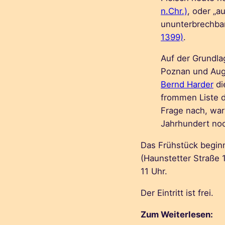
n.Chr.)
, oder „a
ununterbrechbar
1399)
.
Auf der Grundla
Poznan und Aug
Bernd Harder
di
frommen Liste d
Frage nach, wa
Jahrhundert no
Das Frühstück begin
(Haunstetter Straße 
11 Uhr.
Der Eintritt ist frei.
Zum Weiterlesen: