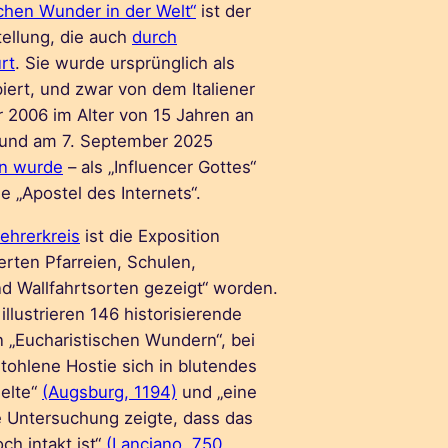
schen Wunder in der Welt“
ist der
tellung, die auch
durch
rt
. Sie wurde ursprünglich als
iert, und zwar von dem Italiener
r 2006 im Alter von 15 Jahren an
 und am 7. September 2025
en wurde
– als „Influencer Gottes“
 „Apostel des Internets“.
ehrerkreis
ist die Exposition
erten Pfarreien, Schulen,
nd Wallfahrtsorten gezeigt“ worden.
illustrieren 146 historisierende
 „Eucharistischen Wundern“, bei
tohlene Hostie sich in blutendes
elte“
(Augsburg, 1194)
und „eine
 Untersuchung zeigte, dass das
ch intakt ist“
(Lanciano, 750