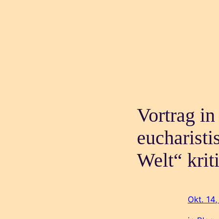
Vortrag i
eucharisti
Welt“ krit
Okt. 14