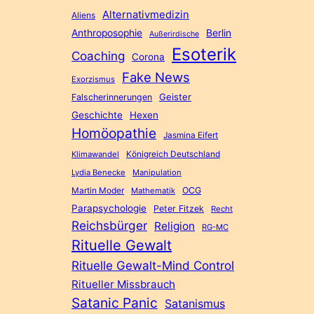
Alternativmedizin
Aliens
Anthroposophie
Berlin
Außerirdische
Esoterik
Coaching
Corona
Fake News
Exorzismus
Geister
Falscherinnerungen
Geschichte
Hexen
Homöopathie
Jasmina Eifert
Königreich Deutschland
Klimawandel
Lydia Benecke
Manipulation
Martin Moder
OCG
Mathematik
Parapsychologie
Peter Fitzek
Recht
Reichsbürger
Religion
RG-MC
Rituelle Gewalt
Rituelle Gewalt-Mind Control
Ritueller Missbrauch
Satanic Panic
Satanismus