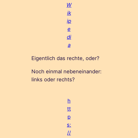
W
ik
ip
e
di
a
Eigentlich das rechte, oder?
Noch einmal nebeneinander:
links oder rechts?
h
tt
p
s:
//