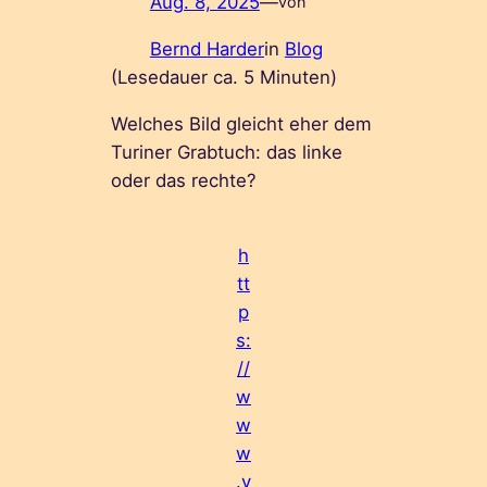
Aug. 8, 2025
—
von
Bernd Harder
in
Blog
(Lesedauer ca.
5
Minuten)
Welches Bild gleicht eher dem
Turiner Grabtuch: das linke
oder das rechte?
h
tt
p
s:
//
w
w
w
.y