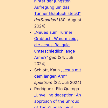
hinter der jüngsten
Aufregung um das
Turiner Grabtuch steckt“
derStandard
(30. August
2024)
„Neues zum Turiner
Grabtuch: Warum zeigt
die Jesus-Reliquie
unterschiedlich lange
Arme?“
geo
(24. Juli
2024)
Schlott, Karin
„Jesus mit
dem langen Arm“
spektrum
(22. Juli 2024)
Rodríguez, Elio Quiroga
„Unveiling deception: An
approach of the Shroud
of Turin’s anatomical